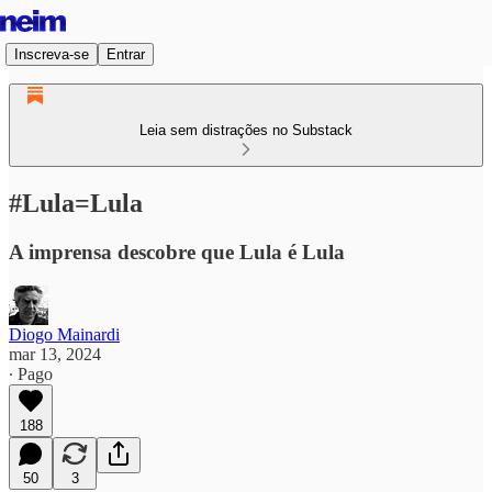
Inscreva-se
Entrar
Leia sem distrações no Substack
#Lula=Lula
A imprensa descobre que Lula é Lula
Diogo Mainardi
mar 13, 2024
∙ Pago
188
50
3