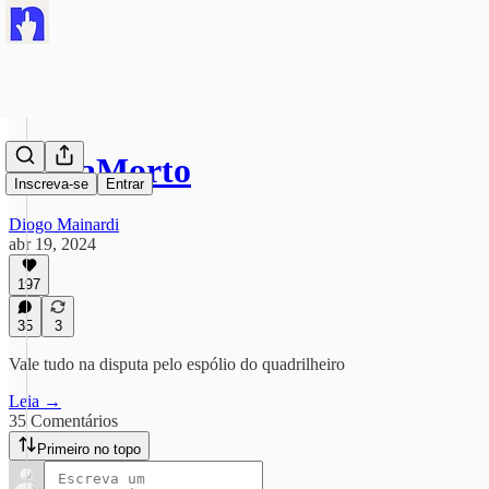
#LulaMorto
Inscreva-se
Entrar
Diogo Mainardi
abr 19, 2024
197
35
3
Vale tudo na disputa pelo espólio do quadrilheiro
Leia →
35 Comentários
Primeiro no topo