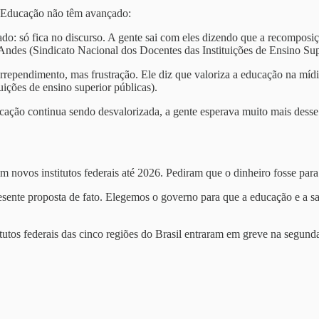
a Educação não têm avançado:
o: só fica no discurso. A gente sai com eles dizendo que a recomposiç
Andes (Sindicato Nacional dos Docentes das Instituições de Ensino Sup
pendimento, mas frustração. Ele diz que valoriza a educação na mídia
uições de ensino superior públicas).
ção continua sendo desvalorizada, a gente esperava muito mais desse g
novos institutos federais até 2026. Pediram que o dinheiro fosse para o
te proposta de fato. Elegemos o governo para que a educação e a saúd
tutos federais das cinco regiões do Brasil entraram em greve na segunda