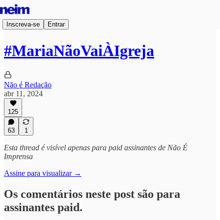
Inscreva-se
Entrar
#MariaNãoVaiÀIgreja
Não é Redação
abr 11, 2024
125
63
1
Esta thread é visível apenas para paid assinantes de Não É
Imprensa
Assine para visualizar →
Os comentários neste post são para
assinantes paid.