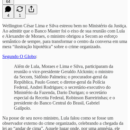
64
4
1
Wellington César Lima e Silva estreou bem no Ministério da Justiça.
Ao admitir que o Banco Master foi o eixo de sua reunião com Lula
e Alexandre de Moraes, o ministro obrigou a Secom ao esforço
semântico de sempre, para transformar o centro da conversa em uma
mera “ilustração hipotética” sobre o crime organizado.
Segundo O Globo
:
Além de Lula, Moraes e Lima e Silva, participaram da
reunião o vice-presidente Geraldo Alckmin; o ministro
da Secom, Sidônio Palmeira; o procurador-geral da
República, Paulo Gonet; o diretor-geral da Polícia
Federal, Andrei Rodrigues; o secretário-executivo do
Ministério da Fazenda, Dario Durigan; o secretário
especial da Receita Federal, Robinson Barreirinhas; e o
presidente do Banco Central do Brasil, Gabriel
Galípolo.
Na posse de seu novo ministro, Lula falou como se fosse um
observador externo do crime organizado, celebrando a chegada da
lei ao “andar de cima”. Aquele lugar onde, por uma amnésia, ele