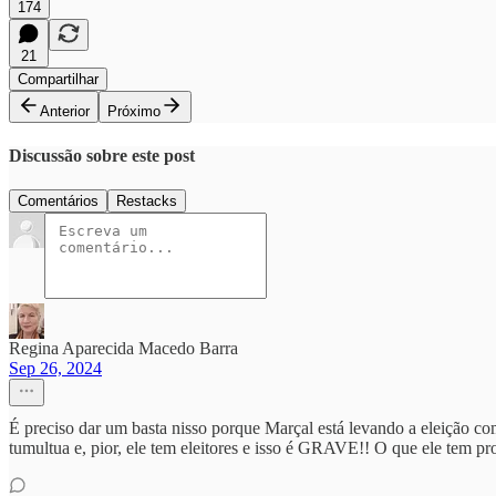
174
21
Compartilhar
Anterior
Próximo
Discussão sobre este post
Comentários
Restacks
Regina Aparecida Macedo Barra
Sep 26, 2024
É preciso dar um basta nisso porque Marçal está levando a eleição com
tumultua e, pior, ele tem eleitores e isso é GRAVE!! O que ele tem p