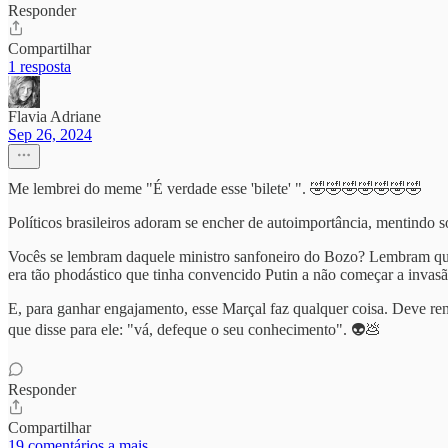
Responder
Compartilhar
1 resposta
Flavia Adriane
Sep 26, 2024
Me lembrei do meme "É verdade esse 'bilete' ". 🤣🤣🤣🤣🤣🤣🤣
Políticos brasileiros adoram se encher de autoimportância, mentindo so
Vocês se lembram daquele ministro sanfoneiro do Bozo? Lembram qua
era tão phodástico que tinha convencido Putin a não começar a invasão
E, para ganhar engajamento, esse Marçal faz qualquer coisa. Deve ren
que disse para ele: "vá, defeque o seu conhecimento". 👽💩
Responder
Compartilhar
19 comentários a mais...