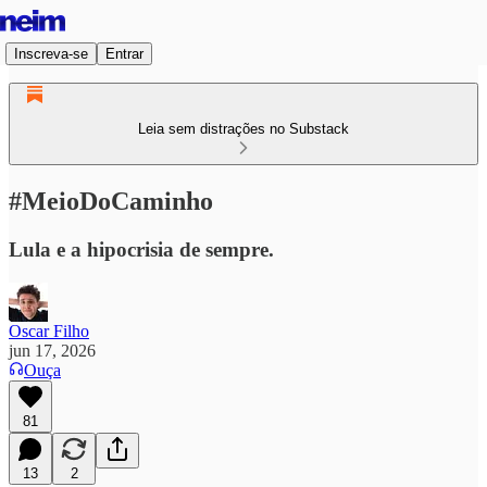
Inscreva-se
Entrar
Leia sem distrações no Substack
#MeioDoCaminho
Lula e a hipocrisia de sempre.
Oscar Filho
jun 17, 2026
Ouça
81
13
2