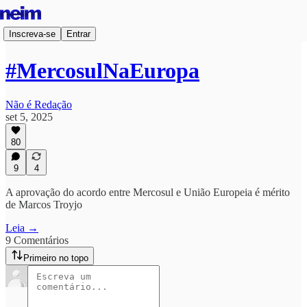
Inscreva-se
Entrar
#MercosulNaEuropa
Não é Redação
set 5, 2025
80
9
4
A aprovação do acordo entre Mercosul e União Europeia é mérito
de Marcos Troyjo
Leia →
9 Comentários
Primeiro no topo