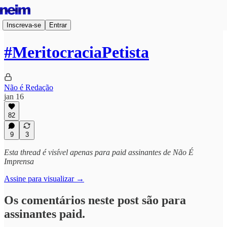
Inscreva-se
Entrar
#MeritocraciaPetista
Não é Redação
jan 16
82
9
3
Esta thread é visível apenas para paid assinantes de Não É
Imprensa
Assine para visualizar →
Os comentários neste post são para
assinantes paid.