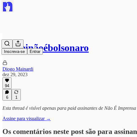
#mileinãoébolsonaro
Inscreva-se
Entrar
Diogo Mainardi
dez 29, 2023
94
6
1
Esta thread é visível apenas para paid assinantes de Não É Imprensa
Assine para visualizar →
Os comentários neste post são para assinan