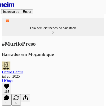
Inscreva-se
Entrar
Leia sem distrações no Substack
#MuriloPreso
Barrados em Moçambique
Danilo Gentili
jul 20, 2025
Ouça
165
16
6