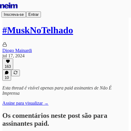
Inscreva-se
Entrar
#MuskNoTelhado
Diogo Mainardi
jul 17, 2024
163
10
Esta thread é visível apenas para paid assinantes de Não É
Imprensa
Assine para visualizar →
Os comentários neste post são para
assinantes paid.