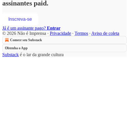
assinantes paid.
Inscreva-se
Já é um assinante pago?
Entrar
© 2026 Não é Imprensa
·
Privacidade
∙
Termos
∙
Aviso de coleta
Comece seu Substack
Obtenha o App
Substack
é o lar da grande cultura