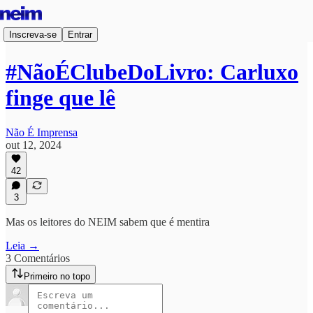
Inscreva-se
Entrar
#NãoÉClubeDoLivro: Carluxo
finge que lê
Não É Imprensa
out 12, 2024
42
3
Mas os leitores do NEIM sabem que é mentira
Leia →
3 Comentários
Primeiro no topo