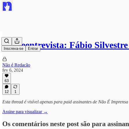
#naoeentrevista: Fábio Silvestr
Inscreva-se
Entrar
Não é Redação
fev 6, 2024
63
12
1
Esta thread é visível apenas para paid assinantes de Não É Imprensa
Assine para visualizar →
Os comentários neste post são para assinan