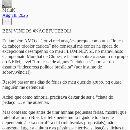
MaluK
Aug 18, 2025
BEM VINDOS #NÃOÉFUTEBOL!
Eu também AMO e já ouvi reclamações porque como uma “louca
da cabeça tricolor carioca” não consegui me conter na época do
excepcional desempenho do meu FLUMINENSE no maravilhoso
Campeonato Mundial de Clubes, e falando sobre o assunto no grupo
do NEIM, levei “broncas” de alguns “neinienses” por sair do
assunto “indecorosa política brasileira” (por instinto de
sobrevivência!)
Resolvi passar uns dias de férias do meu querido grupo, pq quase
ninguém me defendeu!
Achei que como minoria, precisava deixar de ser a “chata do
pedaço”… e me ausentar.
Mas confesso que antes de tirar minhas pequenas férias, mostrei que
futebol aqui no Brasil, infelizmente muito ligado e totalmente
dependente à essa corruPTa cbf (minúsculas propositais), não
consegue largar a cultura e as péssimas e terríveis ligações ilícitas na