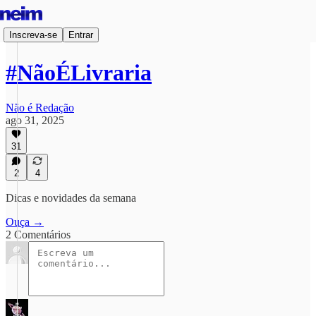
Inscreva-se
Entrar
#NãoÉLivraria
Não é Redação
ago 31, 2025
31
2
4
Dicas e novidades da semana
Ouça →
2 Comentários