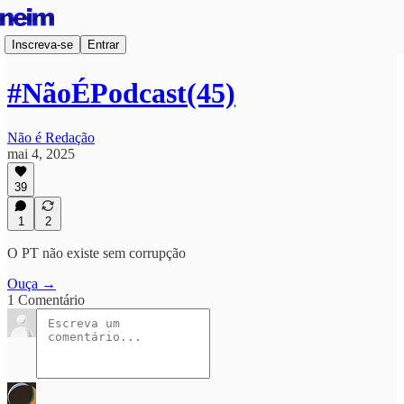
Inscreva-se
Entrar
#NãoÉPodcast(45)
Não é Redação
mai 4, 2025
39
1
2
O PT não existe sem corrupção
Ouça →
1 Comentário