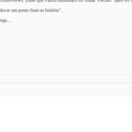
GloboNews. Disse que Flávio Bolsonaro foi visitar Vorcaro “para ver se
locar um ponto final na história”.
nsegu…