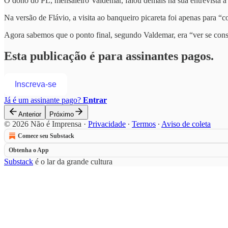
O dono do PL, mensaleiro Valdemar, falou demais na sua entrevista à 
Na versão de Flávio, a visita ao banqueiro picareta foi apenas para “co
Agora sabemos que o ponto final, segundo Valdemar, era “ver se co
Esta publicação é para assinantes pagos.
Inscreva-se
Já é um assinante pago?
Entrar
Anterior
Próximo
© 2026 Não é Imprensa
·
Privacidade
∙
Termos
∙
Aviso de coleta
Comece seu Substack
Obtenha o App
Substack
é o lar da grande cultura