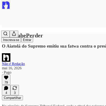
#NãoSabePerder
Inscreva-se
Entrar
O Aiatolá do Supremo emitiu sua fatwa contra o pres
Não é Redação
mai 16, 2026
∙ Pago
79
4
3
Compartilhar