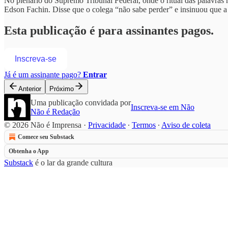
No plenário do Supremo Tribunal Federal, onde o ritual das palavras
Edson Fachin. Disse que o colega “não sabe perder” e insinuou que a
Esta publicação é para assinantes pagos.
Inscreva-se
Já é um assinante pago?
Entrar
Anterior
Próximo
Uma publicação convidada por
Inscreva-se em Não
Não é Redação
© 2026 Não é Imprensa
·
Privacidade
∙
Termos
∙
Aviso de coleta
Comece seu Substack
Obtenha o App
Substack
é o lar da grande cultura