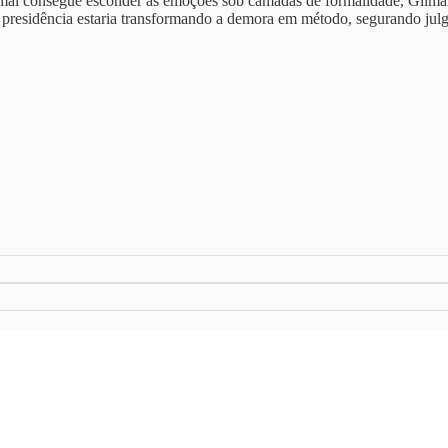
 mal consegue esconder as emoções sob camadas de formalidade, Gilmar,
 presidência estaria transformando a demora em método, segurando julg