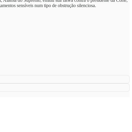
 Aiatolá do Supremo, emitiu sua fatwa contra o presidente da Corte,
amentos sensíveis num tipo de obstrução silenciosa.