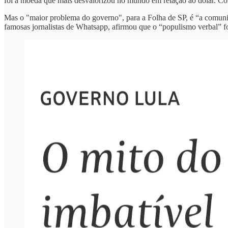
foi a moeda que mais desvalorizou no mundo em relação ao dólar. Com
Mas o "maior problema do governo", para a Folha de SP, é “a comuni
famosas jornalistas de Whatsapp, afirmou que o “populismo verbal” foi 