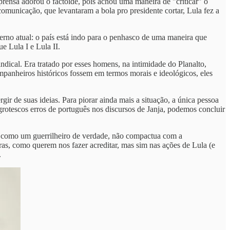
nsa adorou o factóide, pois achou uma maneira de "criticar" o
comunicação, que levantaram a bola pro presidente cortar, Lula fez a
erno atual: o país está indo para o penhasco de uma maneira que
e Lula I e Lula II.
dical. Era tratado por esses homens, na intimidade do Planalto,
panheiros históricos fossem em termos morais e ideológicos, eles
gir de suas ideias. Para piorar ainda mais a situação, a única pessoa
grotescos erros de português nos discursos de Janja, podemos concluir
M, como um guerrilheiro de verdade, não compactua com a
ras, como querem nos fazer acreditar, mas sim nas ações de Lula (e
.