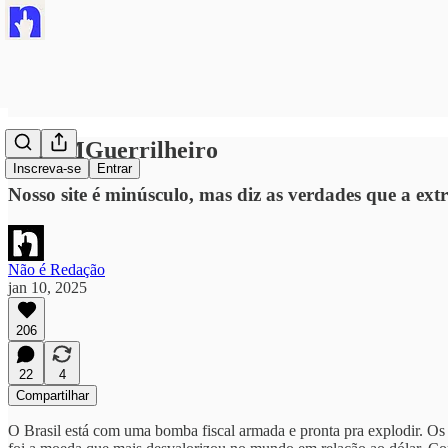
#NEIMGuerrilheiro
Inscreva-se
Entrar
Nosso site é minúsculo, mas diz as verdades que a ex
Não é Redação
jan 10, 2025
206
22
4
Compartilhar
O Brasil está com uma bomba fiscal armada e pronta pra explodir. Os