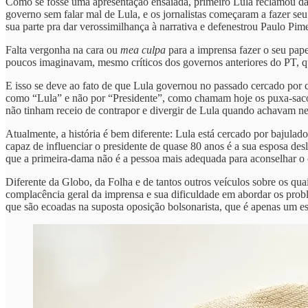
Como se fosse uma apresentação ensaiada, primeiro Lula reclamou da
governo sem falar mal de Lula, e os jornalistas começaram a fazer seu
sua parte pra dar verossimilhança à narrativa e defenestrou Paulo Pi
Falta vergonha na cara ou
mea culpa
para a imprensa fazer o seu pape
poucos imaginavam, mesmo críticos dos governos anteriores do PT, que 
E isso se deve ao fato de que Lula governou no passado cercado por c
como “Lula” e não por “Presidente”, como chamam hoje os puxa-sacos 
não tinham receio de contrapor e divergir de Lula quando achavam ne
Atualmente, a história é bem diferente: Lula está cercado por bajulado
capaz de influenciar o presidente de quase 80 anos é a sua esposa de
que a primeira-dama não é a pessoa mais adequada para aconselhar o
Diferente da Globo, da Folha e de tantos outros veículos sobre os q
complacência geral da imprensa e sua dificuldade em abordar os probl
que são ecoadas na suposta oposição bolsonarista, que é apenas um espe