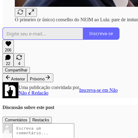
O primeiro (e único) conselho do NEIM ao Lula: pare de imita
Inscreva-se
206
22
4
Compartilhar
Anterior
Próximo
Uma publicação convidada por
Inscreva-se em Não
Não é Redação
Discussão sobre este post
Comentários
Restacks