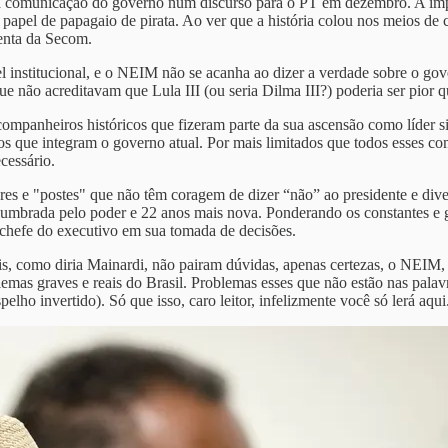
 comunicação do governo num discurso para o PT em dezembro. A impre
 papel de papagaio de pirata. Ao ver que a história colou nos meios de 
menta da Secom.
l institucional, e o NEIM não se acanha ao dizer a verdade sobre o gov
não acreditavam que Lula III (ou seria Dilma III?) poderia ser pior qu
ompanheiros históricos que fizeram parte da sua ascensão como líder sin
que integram o governo atual. Por mais limitados que todos esses com
cessário.
res e "postes" que não têm coragem de dizer “não” ao presidente e diver
slumbrada pelo poder e 22 anos mais nova. Ponderando os constantes e 
 chefe do executivo em sua tomada de decisões.
uais, como diria Mainardi, não pairam dúvidas, apenas certezas, o NEI
emas graves e reais do Brasil. Problemas esses que não estão nas palav
lho invertido). Só que isso, caro leitor, infelizmente você só lerá aqui