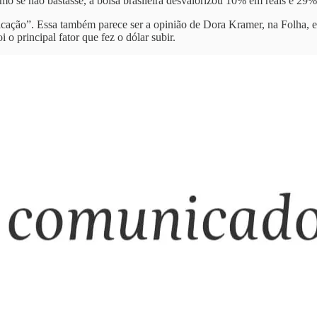
o se não bastasse, a bolsa brasileira desvalorizou 10% em reais e 29
cação”. Essa também parece ser a opinião de Dora Kramer, na Folha, 
o principal fator que fez o dólar subir.