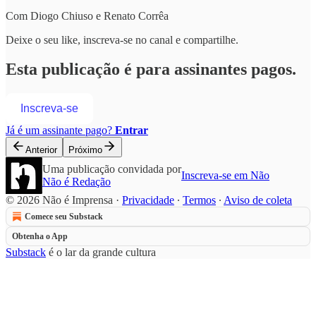
Com Diogo Chiuso e Renato Corrêa
Deixe o seu like, inscreva-se no canal e compartilhe.
Esta publicação é para assinantes pagos.
Inscreva-se
Já é um assinante pago?
Entrar
Anterior
Próximo
Uma publicação convidada por
Inscreva-se em Não
Não é Redação
© 2026 Não é Imprensa
·
Privacidade
∙
Termos
∙
Aviso de coleta
Comece seu Substack
Obtenha o App
Substack
é o lar da grande cultura