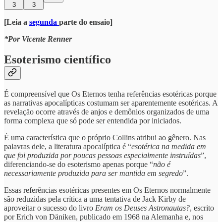
3
3
[Leia a
segunda
parte do ensaio]
*Por Vicente Renner
Esoterismo científico
É compreensível que Os Eternos tenha referências esotéricas porque
as narrativas apocalípticas costumam ser aparentemente esotéricas. A
revelação ocorre através de anjos e demônios organizados de uma
forma complexa que só pode ser entendida por iniciados.
É uma característica que o próprio Collins atribui ao gênero. Nas
palavras dele, a literatura apocalíptica é “
esotérica na medida em
que foi produzida por poucas pessoas especialmente instruídas
”,
diferenciando-se do esoterismo apenas porque “
não é
necessariamente produzida para ser mantida em segredo
”.
Essas referências esotéricas presentes em Os Eternos normalmente
são reduzidas pela crítica a uma tentativa de Jack Kirby de
aproveitar o sucesso do livro
Eram os Deuses Astronautas?
, escrito
por Erich von Däniken, publicado em 1968 na Alemanha e, nos