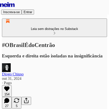
Inscreva-se
Entrar
Leia sem distrações no Substack
#OBrasilÉdoCentrão
Esquerda e direita estão isoladas na insignificância
Diogo Chiuso
out 31, 2024
∙ Pago
154
27
5