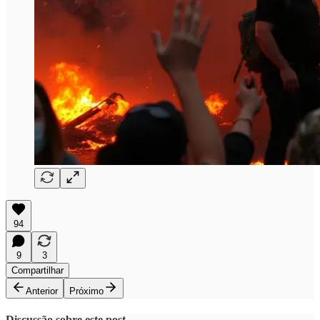
94
9
3
Compartilhar
Anterior
Próximo
Discussão sobre este post