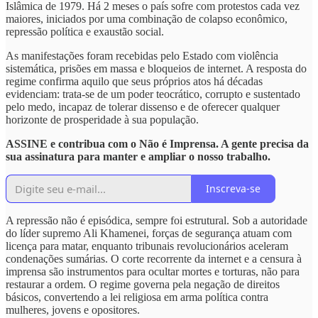
Islâmica de 1979. Há 2 meses o país sofre com protestos cada vez
maiores, iniciados por uma combinação de colapso econômico,
repressão política e exaustão social.
As manifestações foram recebidas pelo Estado com violência
sistemática, prisões em massa e bloqueios de internet. A resposta do
regime confirma aquilo que seus próprios atos há décadas
evidenciam: trata-se de um poder teocrático, corrupto e sustentado
pelo medo, incapaz de tolerar dissenso e de oferecer qualquer
horizonte de prosperidade à sua população.
ASSINE e contribua com o Não é Imprensa. A gente precisa da
sua assinatura para manter e ampliar o nosso trabalho.
Inscreva-se
A repressão não é episódica, sempre foi estrutural. Sob a autoridade
do líder supremo Ali Khamenei, forças de segurança atuam com
licença para matar, enquanto tribunais revolucionários aceleram
condenações sumárias. O corte recorrente da internet e a censura à
imprensa são instrumentos para ocultar mortes e torturas, não para
restaurar a ordem. O regime governa pela negação de direitos
básicos, convertendo a lei religiosa em arma política contra
mulheres, jovens e opositores.