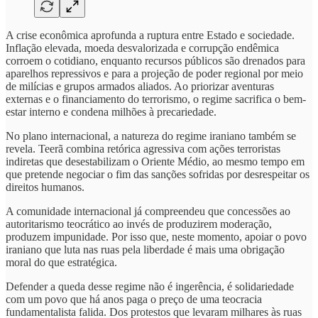
A crise econômica aprofunda a ruptura entre Estado e sociedade.
Inflação elevada, moeda desvalorizada e corrupção endêmica
corroem o cotidiano, enquanto recursos públicos são drenados para
aparelhos repressivos e para a projeção de poder regional por meio
de milícias e grupos armados aliados. Ao priorizar aventuras
externas e o financiamento do terrorismo, o regime sacrifica o bem-
estar interno e condena milhões à precariedade.
No plano internacional, a natureza do regime iraniano também se
revela. Teerã combina retórica agressiva com ações terroristas
indiretas que desestabilizam o Oriente Médio, ao mesmo tempo em
que pretende negociar o fim das sanções sofridas por desrespeitar os
direitos humanos.
A comunidade internacional já compreendeu que concessões ao
autoritarismo teocrático ao invés de produzirem moderação,
produzem impunidade. Por isso que, neste momento, apoiar o povo
iraniano que luta nas ruas pela liberdade é mais uma obrigação
moral do que estratégica.
Defender a queda desse regime não é ingerência, é solidariedade
com um povo que há anos paga o preço de uma teocracia
fundamentalista falida. Dos protestos que levaram milhares às ruas