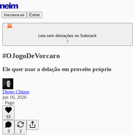
Inscreva-se
Entrar
Leia sem distrações no Substack
#OJogoDeVorcaro
Ele quer usar a delação em proveito próprio
Diogo Chiuso
jun 16, 2026
∙ Pago
63
3
2