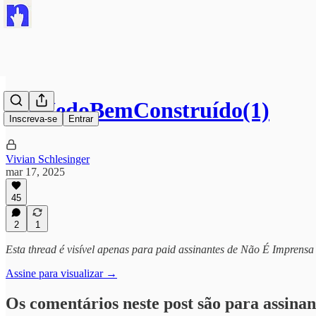
#OMedoBemConstruído(1)
Inscreva-se
Entrar
Vivian Schlesinger
mar 17, 2025
45
2
1
Esta thread é visível apenas para paid assinantes de Não É Imprensa
Assine para visualizar →
Os comentários neste post são para assinan