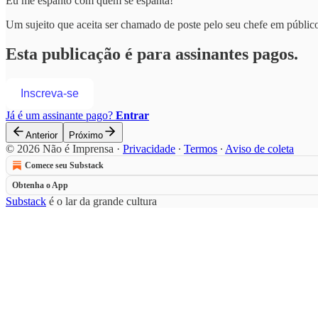
Eu me espanto com quem se espanta!
Um sujeito que aceita ser chamado de poste pelo seu chefe em públic
Esta publicação é para assinantes pagos.
Inscreva-se
Já é um assinante pago?
Entrar
Anterior
Próximo
© 2026 Não é Imprensa
·
Privacidade
∙
Termos
∙
Aviso de coleta
Comece seu Substack
Obtenha o App
Substack
é o lar da grande cultura