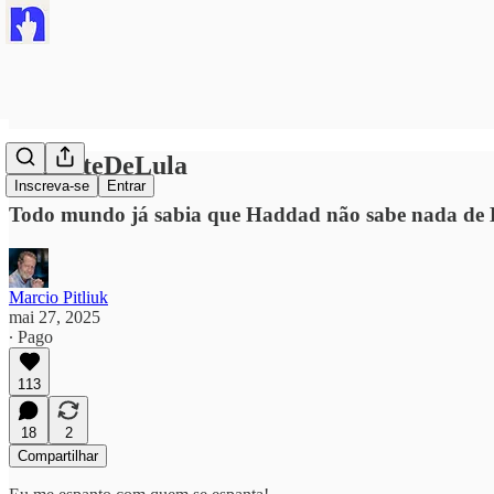
#OPosteDeLula
Inscreva-se
Entrar
Todo mundo já sabia que Haddad não sabe nada de
Marcio Pitliuk
mai 27, 2025
∙ Pago
113
18
2
Compartilhar