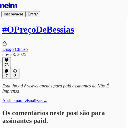
Inscreva-se
Entrar
#OPreçoDeBessias
Diogo Chiuso
nov 28, 2025
73
7
3
Esta thread é visível apenas para paid assinantes de Não É
Imprensa
Assine para visualizar →
Os comentários neste post são para
assinantes paid.