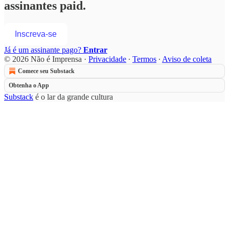
assinantes paid.
Inscreva-se
Já é um assinante pago?
Entrar
© 2026 Não é Imprensa
·
Privacidade
∙
Termos
∙
Aviso de coleta
Comece seu Substack
Obtenha o App
Substack
é o lar da grande cultura