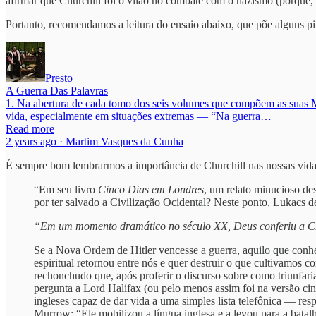
afirmar que Churchill foi o vilão no combate com o nazismo (porque, cl
Portanto, recomendamos a leitura do ensaio abaixo, que põe alguns pi
Presto
A Guerra Das Palavras
1. Na abertura de cada tomo dos seis volumes que compõem as suas M
vida, especialmente em situações extremas — “Na guerra…
Read more
2 years ago · Martim Vasques da Cunha
É sempre bom lembrarmos a importância de Churchill nas nossas vidas
“Em seu livro
Cinco Dias em Londres
, um relato minucioso des
por ter salvado a Civilização Ocidental? Neste ponto, Lukacs d
“Em um momento dramático no século XX, Deus conferiu a Chur
Se a Nova Ordem de Hitler vencesse a guerra, aquilo que con
espiritual retornou entre nós e quer destruir o que cultivamos
rechonchudo que, após proferir o discurso sobre como triunfar
pergunta a Lord Halifax (ou pelo menos assim foi na versão ci
ingleses capaz de dar vida a uma simples lista telefônica — r
Murrow: “Ele mobilizou a língua inglesa e a levou para a batal