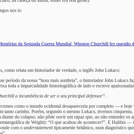
aro, na cabeça do idiota, Hitler era boa gente).
ngos nos is:
emórias da Segunda Guerra Mundial, Winston Churchill fez questão de
, como relata um historiador de verdade, o inglês John Lukacs:
se período da nossa “hora mais sombria”, o historiador John Lukacs faz
eixa toda a imparcialidade historiográfica de lado e escreve apaixonada
chill a incumbência de ser o seu principal defensor”.
hecemos como o mundo ocidental desapareceria por completo — e hoje
 com tanto carinho. Porém, segundo o mesmo Lukacs, tivemos cinquenta, s
ia diante do colapso, não pôde ouvir um rapaz que, ao não entender os
nematográfica de Wright): “O que acabou de acontecer?”. E Halifax — i
esponde com o
understatement
tipicamente britânico, num diagnóstico que
ha”.