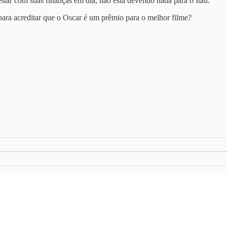
star com suas finanças em dia, não está devendo nada para o Itaú.
para acreditar que o Oscar é um prêmio para o melhor filme?