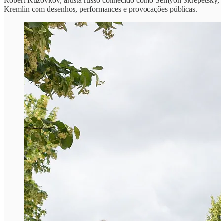
Robert Kuzovkov, artista russo conhecido como Semyon Skrepetsky, 
Kremlin com desenhos, performances e provocações públicas.