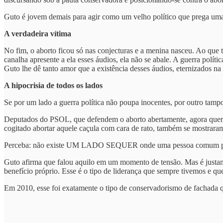
Guto é jovem demais para agir como um velho político que prega uma 
A verdadeira vítima
No fim, o aborto ficou só nas conjecturas e a menina nasceu. Ao que 
canalha apresente a ela esses áudios, ela não se abale. A guerra polí
Guto lhe dê tanto amor que a existência desses áudios, eternizados na pr
A hipocrisia de todos os lados
Se por um lado a guerra política não poupa inocentes, por outro tamp
Deputados do PSOL, que defendem o aborto abertamente, agora querem
cogitado abortar aquele caçula com cara de rato, também se mostrar
Perceba: não existe UM LADO SEQUER onde uma pessoa comum possa s
Guto afirma que falou aquilo em um momento de tensão. Mas é justa
benefício próprio. Esse é o tipo de liderança que sempre tivemos e q
Em 2010, esse foi exatamente o tipo de conservadorismo de fachada 