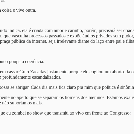
coisa e vive outra.
tudo indica, ela é criada com amor e carinho, porém, precisará ser cri
tica, que vasculha processos passados e expõe áudios privados sem pudo
aça pública da internet, seja irrelevante diante do laço entre pai e filha
ouco poupa a coerência.
 cassar Guto Zacarias justamente porque ele cogitou um aborto. Já o
am profundamente escandalizados.
e abrigar. Cada dia mais fica claro pra mim que política é sinôni
mente no aperto que se separam os homens dos meninos. Estamos exaus
ue não suportamos mais.
que eu zombei no show que transmiti ao vivo em frente ao Congresso: