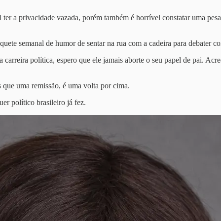
 ter a privacidade vazada, porém também é horrível constatar uma pesa
esquete semanal de humor de sentar na rua com a cadeira para debater co
carreira política, espero que ele jamais aborte o seu papel de pai. Acr
ais que uma remissão, é uma volta por cima.
 político brasileiro já fez.