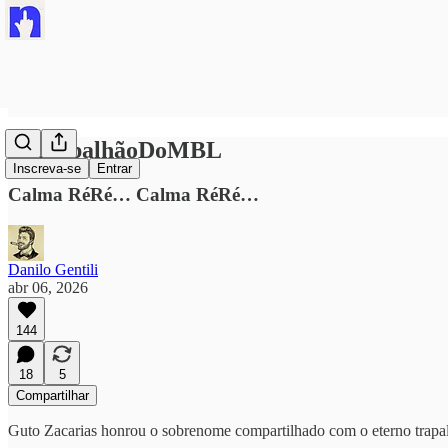
#oTrapalhãoDoMBL
Inscreva-se
Entrar
Calma RéRé… Calma RéRé…
Danilo Gentili
abr 06, 2026
144
18
5
Compartilhar
Guto Zacarias honrou o sobrenome compartilhado com o eterno trapa