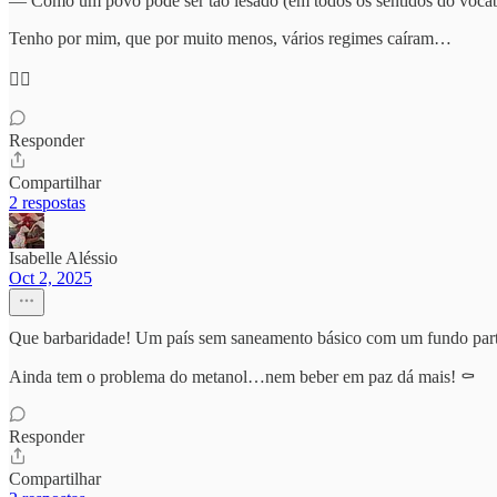
— Como um povo pode ser tão lesado (em todos os sentidos do vocábu
Tenho por mim, que por muito menos, vários regimes caíram…
🤦‍♂️
Responder
Compartilhar
2 respostas
Isabelle Aléssio
Oct 2, 2025
Que barbaridade! Um país sem saneamento básico com um fundo parti
Ainda tem o problema do metanol…nem beber em paz dá mais! ⚰️
Responder
Compartilhar