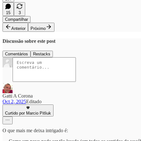
15
3
Compartilhar
Anterior
Próximo
Discussão sobre este post
Comentários
Restacks
Gatti A Corona
Oct 2, 2025
Editado
Curtido por Marcio Pitliuk
O que mais me deixa intrigado é: