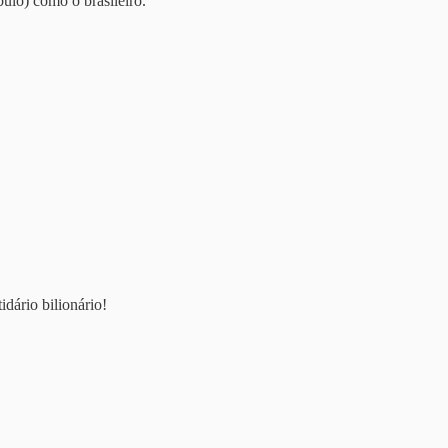
lo) como o brasileiro.
dário bilionário!