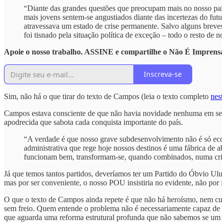
“Diante das grandes questões que preocupam mais no nosso país,
mais jovens sentem-se angustiados diante das incertezas do fut
atravessava um estado de crise permanente. Salvo alguns breve
foi tisnado pela situação política de exceção – todo o resto de
Apoie o nosso trabalho. ASSINE e compartilhe o Não É Imprens
Inscreva-se
Sim, não há o que tirar do texto de Campos (leia o texto completo
nes
Campos estava consciente de que não havia novidade nenhuma em seu di
apodrecida que sabota cada conquista importante do país.
“A verdade é que nosso grave subdesenvolvimento não é só econ
administrativa que rege hoje nossos destinos é uma fábrica de a
funcionam bem, transformam-se, quando combinados, numa cris
Já que temos tantos partidos, deveríamos ter um Partido do Óbvio Ulul
mas por ser conveniente, o nosso POU insistiria no evidente, não por
O que o texto de Campos ainda repete é que não há heroísmo, nem c
sem freio. Quem entende o problema não é necessariamente capaz de c
que aguarda uma reforma estrutural profunda que não sabemos se um d