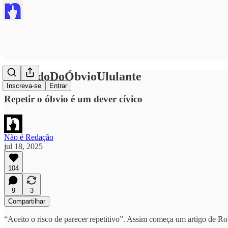
#PartidoDoÓbvioUlulante
Inscreva-se
Entrar
Repetir o óbvio é um dever cívico
Não é Redação
jul 18, 2025
104
9
3
Compartilhar
“Aceito o risco de parecer repetitivo”. Assim começa um artigo de Ro