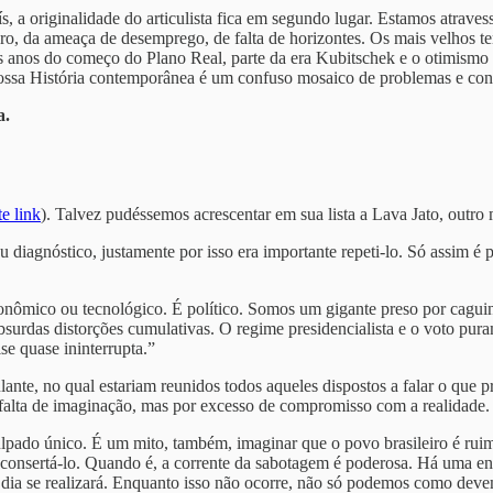
 a originalidade do articulista fica em segundo lugar. Estamos atrave
uro, da ameaça de desemprego, de falta de horizontes. Os mais velhos 
s anos do começo do Plano Real, parte da era Kubitschek e o otimismo
 nossa História contemporânea é um confuso mosaico de problemas e condi
a.
te link
). Talvez pudéssemos acrescentar em sua lista a Lava Jato, outr
agnóstico, justamente por isso era importante repeti-lo. Só assim é po
ômico ou tecnológico. É político. Somos um gigante preso por caguinch
bsurdas distorções cumulativas. O regime presidencialista e o voto pura
e quase ininterrupta.”
ante, no qual estariam reunidos todos aqueles dispostos a falar o que p
 falta de imaginação, mas por excesso de compromisso com a realidade.
ulpado único. É um mito, também, imaginar que o povo brasileiro é ru
onsertá-lo. Quando é, a corrente da sabotagem é poderosa. Há uma eng
ia se realizará. Enquanto isso não ocorre, não só podemos como devem