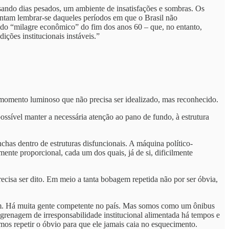
ssando dias pesados, um ambiente de insatisfações e sombras. Os
tentam lembrar-se daqueles períodos em que o Brasil não
 do “milagre econômico” do fim dos anos 60 – que, no entanto,
ções institucionais instáveis.”
o momento luminoso que não precisa ser idealizado, mas reconhecido.
ssível manter a necessária atenção ao pano de fundo, à estrutura
as dentro de estruturas disfuncionais. A máquina político-
mente proporcional, cada um dos quais, já de si, dificilmente
recisa ser dito. Em meio a tanta bobagem repetida não por ser óbvia,
im. Há muita gente competente no país. Mas somos como um ônibus
renagem de irresponsabilidade institucional alimentada há tempos e
os repetir o óbvio para que ele jamais caia no esquecimento.