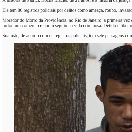
A história de Patrick Rocha Maciel, de 21 anos, é a história da justiça 
Ele tem 86 registros policiais por delitos como ameaça, roubo, invasão
Morador do Morro da Providência, no Rio de Janeiro, a primeira vez 
furtou um comércio e por aí seguiu na vida criminosa. Detido e libera
Sua mãe, de acordo com os registros policiais, tem sete passagens cr