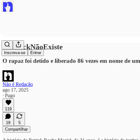
#PatrickNãoExiste
Inscreva-se
Entrar
O rapaz foi detido e liberado 86 vezes em nome de 
Não é Redação
ago 17, 2025
∙ Pago
119
19
5
Compartilhar