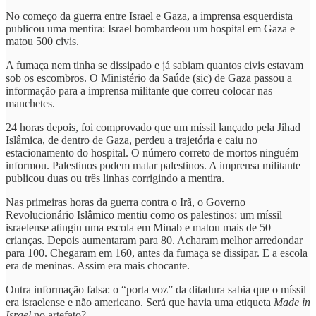
No começo da guerra entre Israel e Gaza, a imprensa esquerdista
publicou uma mentira: Israel bombardeou um hospital em Gaza e
matou 500 civis.
A fumaça nem tinha se dissipado e já sabiam quantos civis estavam
sob os escombros. O Ministério da Saúde (sic) de Gaza passou a
informação para a imprensa militante que correu colocar nas
manchetes.
24 horas depois, foi comprovado que um míssil lançado pela Jihad
Islâmica, de dentro de Gaza, perdeu a trajetória e caiu no
estacionamento do hospital. O número correto de mortos ninguém
informou. Palestinos podem matar palestinos. A imprensa militante
publicou duas ou três linhas corrigindo a mentira.
Nas primeiras horas da guerra contra o Irã, o Governo
Revolucionário Islâmico mentiu como os palestinos: um míssil
israelense atingiu uma escola em Minab e matou mais de 50
crianças. Depois aumentaram para 80. Acharam melhor arredondar
para 100. Chegaram em 160, antes da fumaça se dissipar. E a escola
era de meninas. Assim era mais chocante.
Outra informação falsa: o “porta voz” da ditadura sabia que o míssil
era israelense e não americano. Será que havia uma etiqueta
Made in
Israel
no artefato?