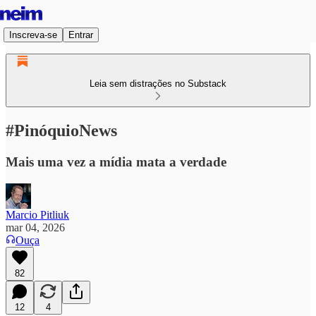
Inscreva-se
Entrar
Leia sem distrações no Substack
#PinóquioNews
Mais uma vez a mídia mata a verdade
Marcio Pitliuk
mar 04, 2026
Ouça
82
12
4