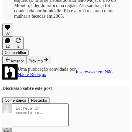
esquerda), irmã de Leonardo Monteiro Moja, o Léo do
Moinho, líder do tráfico na região. Alessandra já foi
condenada por homicídio. Ela e a irmã mataram outra
mulher a facadas em 2005.
87
12
2
Compartilhar
Anterior
Próximo
Uma publicação convidada por
Inscreva-se em Não
Não é Redação
Discussão sobre este post
Comentários
Restacks