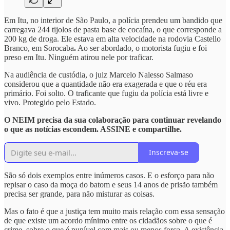
Em Itu, no interior de São Paulo, a polícia prendeu um bandido que
carregava 244 tijolos de pasta base de cocaína, o que corresponde a
200 kg de droga. Ele estava em alta velocidade na rodovia Castello
Branco, em Sorocaba
.
Ao ser abordado, o motorista fugiu e foi
preso em Itu. Ninguém atirou nele por traficar.
Na audiência de custódia, o juiz Marcelo Nalesso Salmaso
considerou que a quantidade não era exagerada e que o réu era
primário. Foi solto. O traficante que fugiu da polícia está livre e
vivo. Protegido pelo Estado.
O NEIM precisa da sua colaboração para continuar revelando
o que as notícias escondem. ASSINE e compartilhe.
Inscreva-se
São só dois exemplos entre inúmeros casos. E o esforço para não
repisar o caso da moça do batom e seus 14 anos de prisão também
precisa ser grande, para não misturar as coisas.
Mas o fato é que a justiça tem muito mais relação com essa sensação
de que existe um acordo mínimo entre os cidadãos sobre o que é
crime, sobre o que é punível com mais ou menos força. A existência