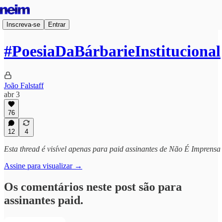
Inscreva-se
Entrar
#PoesiaDaBárbarieInstitucional
João Falstaff
abr 3
76
12
4
Esta thread é visível apenas para paid assinantes de Não É Imprensa
Assine para visualizar →
Os comentários neste post são para
assinantes paid.