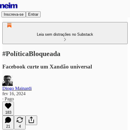
Inscreva-se
Entrar
Leia sem distrações no Substack
#PolíticaBloqueada
Facebook curte um Xandão universal
Diogo Mainardi
fev 16, 2024
∙ Pago
183
21
4