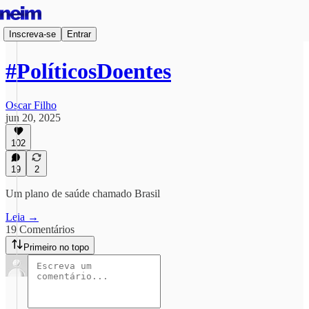
Inscreva-se
Entrar
#PolíticosDoentes
Oscar Filho
jun 20, 2025
102
19
2
Um plano de saúde chamado Brasil
Leia →
19 Comentários
Primeiro no topo