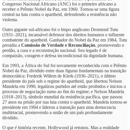
Congresso Nacional Africano (ANC) foi o primeiro africano a
receber o Prêmio Nobel da Paz, em 1960. Tornou-se uma figura
central na luta contra o apartheid, defendendo a resistência não
violenta.
Outro gigante sul-africano foi o bispo anglicano Desmond Tutu
(1931–2021), incansável defensor dos direitos humanos e influente
combatente do apartheid. Ganhador do Nobel da Paz em 1984, Tutu
presidiu a
Comissão de Verdade e Reconciliação
, promovendo o
perdão, a cura e a reconstrução nacional. Seu legado é de
compaixão, coragem e defesa incondicional da dignidade humana.
Em 1993, a África do Sul foi novamente reconhecida com o Prêmio
Nobel da Paz, dividido entre duas figuras fundamentais na transição
democrática: Frederik Willem de Klerk (1936–2021), o último
presidente do país sob o regime do apartheid, que libertou Nelson
Mandela em 1990, legalizou partidos até então proibidos e iniciou o
processo de negociação rumo ao fim do regime; e Nelson Mandela
(1918–2013), símbolo mundial da resistência pacífica, que passou
27 anos na prisão por sua luta contra o apartheid. Mandela tornou-se
presidente em 1994 e liderou a transição para uma democracia
multirracial, promovendo a união de um país profundamente
dividido.
O que é história recente, Hollywood já retratou. Mas a realidade