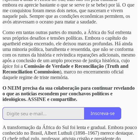
embora eu aprecie bastante o que se serve (e se bebe) por lá. O que
me conquistou foram meus dois netos, que nasceram e vivem
naquele país. Sempre que as condições econômicas permitem, os
avós atravessam o oceano para matar a saudade.
Como em tantas outras partes do mundo, a África do Sul enfrenta
seus próprios desafios e tensões políticas. Embora o capítulo do
apartheid esteja encerrado, ele deixou marcas profundas. Há ainda
uma minoria política, barulhenta e ressentida, que não se conforma
com os rumos da história e reivindica reparações adicionais, mesmo
após a conclusão de um amplo processo de justiça histórica, cujo
ápice foi a
Comissão de Verdade e Reconciliação
(
Truth and
Reconciliation Commission
), marco no encerramento oficial
daquele regime de triste memória.
O NEIM precisa da sua colaboração para continuar revelando
o que as notícias escondem por conchavos políticos e
ideológicos. ASSINE e compartilhe.
Inscreva-se
A transformação da África do Sul foi lenta e gradual. Embora pouco
conhecido no Brasil, Albert Luthuli (1898–1967) merece destaque.
O chefe tribal zulu, professor, ativista cristão e presidente do