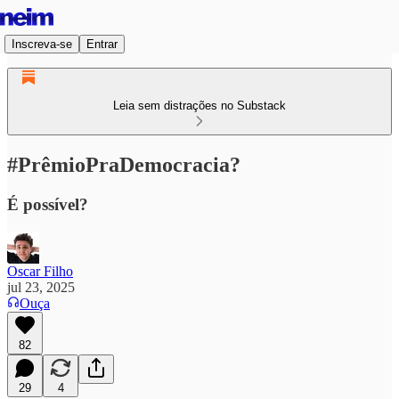
Inscreva-se
Entrar
Leia sem distrações no Substack
#PrêmioPraDemocracia?
É possível?
Oscar Filho
jul 23, 2025
Ouça
82
29
4