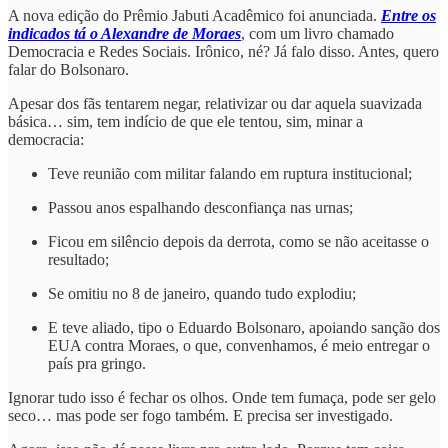
A nova edição do Prêmio Jabuti Acadêmico foi anunciada.
Entre os
indicados tá o Alexandre de Moraes
, com um livro chamado
Democracia e Redes Sociais. Irônico, né? Já falo disso. Antes, quero
falar do Bolsonaro.
Apesar dos fãs tentarem negar, relativizar ou dar aquela suavizada
básica… sim, tem indício de que ele tentou, sim, minar a
democracia:
Teve reunião com militar falando em ruptura institucional;
Passou anos espalhando desconfiança nas urnas;
Ficou em silêncio depois da derrota, como se não aceitasse o
resultado;
Se omitiu no 8 de janeiro, quando tudo explodiu;
E teve aliado, tipo o Eduardo Bolsonaro, apoiando sanção dos
EUA contra Moraes, o que, convenhamos, é meio entregar o
país pra gringo.
Ignorar tudo isso é fechar os olhos. Onde tem fumaça, pode ser gelo
seco… mas pode ser fogo também. E precisa ser investigado.