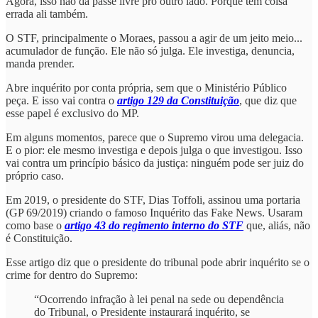
Agora, isso não dá passe livre pro outro lado. Porque tem coisa
errada ali também.
O STF, principalmente o Moraes, passou a agir de um jeito meio...
acumulador de função. Ele não só julga. Ele investiga, denuncia,
manda prender.
Abre inquérito por conta própria, sem que o Ministério Público
peça. E isso vai contra o
artigo 129 da Constituição
, que diz que
esse papel é exclusivo do MP.
Em alguns momentos, parece que o Supremo virou uma delegacia.
E o pior: ele mesmo investiga e depois julga o que investigou. Isso
vai contra um princípio básico da justiça: ninguém pode ser juiz do
próprio caso.
Em 2019, o presidente do STF, Dias Toffoli, assinou uma portaria
(GP 69/2019) criando o famoso Inquérito das Fake News. Usaram
como base o
artigo 43 do regimento interno do STF
que, aliás, não
é Constituição.
Esse artigo diz que o presidente do tribunal pode abrir inquérito se o
crime for dentro do Supremo:
“Ocorrendo infração à lei penal na sede ou dependência
do Tribunal, o Presidente instaurará inquérito, se