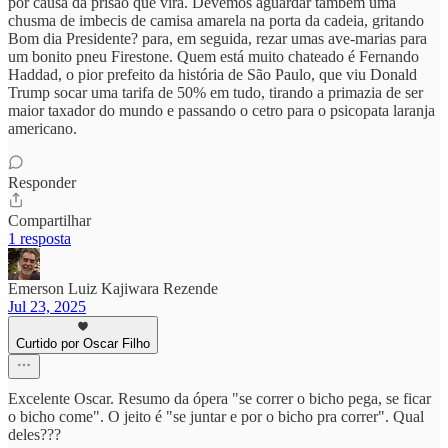
por causa da prisão que virá. Devemos aguardar também uma
chusma de imbecis de camisa amarela na porta da cadeia, gritando
Bom dia Presidente? para, em seguida, rezar umas ave-marias para
um bonito pneu Firestone. Quem está muito chateado é Fernando
Haddad, o pior prefeito da história de São Paulo, que viu Donald
Trump socar uma tarifa de 50% em tudo, tirando a primazia de ser
maior taxador do mundo e passando o cetro para o psicopata laranja
americano.
Responder
Compartilhar
1 resposta
Emerson Luiz Kajiwara Rezende
Jul 23, 2025
Curtido por Oscar Filho
Excelente Oscar. Resumo da ópera "se correr o bicho pega, se ficar
o bicho come". O jeito é "se juntar e por o bicho pra correr". Qual
deles???