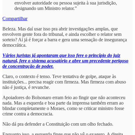
envolver autoridade ou pessoa sujeita à sua jurisdição,
designando um Ministro relator.”
Compartilhar
Beleza. Mas daí usar isso pra abrir investigações amplas, que
envolvem gente fora do tribunal, e ainda escolher o relator sem
sorteio? Aí já é forçar a barra e gera uma sensação de insegurança
democrática.
Vários juristas já apontaram que isso fere o princípio do juiz
natural, fere o sistema acusatório e abre um precedente perigoso
de concentração de poder.
Claro, o contexto é tenso. Teve tentativa de golpe, ataque às
instituições... precisa reagir com firmeza. Mas firmeza com abuso
não é justiça, é revanche.
Apoiadores do Bolsonaro erram feio ao fingir que não aconteceu
nada. Mas a esquerda e boa parte da imprensa também erram ao
blindar completamente o Moraes, como se criticar ministro fosse
crime contra a democracia.
Não dá pra defender a Constituição com um olho fechado.
Enquanto isso, a esquerda finge que não vê o exagero. A direita