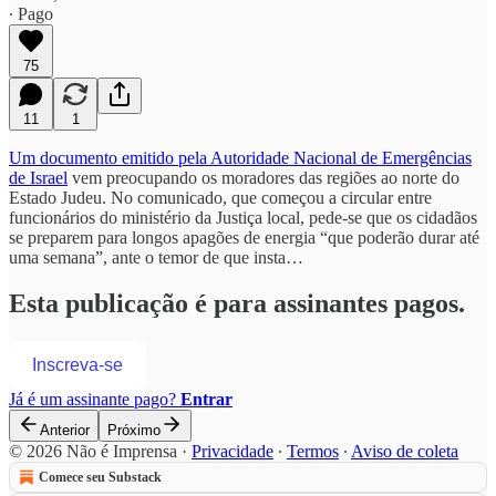
∙ Pago
75
11
1
Um documento emitido pela Autoridade Nacional de Emergências
de Israel
vem preocupando os moradores das regiões ao norte do
Estado Judeu. No comunicado, que começou a circular entre
funcionários do ministério da Justiça local, pede-se que os cidadãos
se preparem para longos apagões de energia “que poderão durar até
uma semana”, ante o temor de que insta…
Esta publicação é para assinantes pagos.
Inscreva-se
Já é um assinante pago?
Entrar
Anterior
Próximo
© 2026 Não é Imprensa
·
Privacidade
∙
Termos
∙
Aviso de coleta
Comece seu Substack