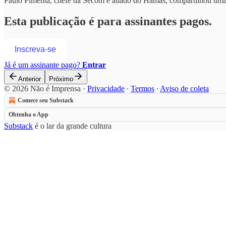
Paulo Pimenta, chefe da Secom e aliado do Hamas, compartilhou uma 
Esta publicação é para assinantes pagos.
Inscreva-se
Já é um assinante pago?
Entrar
Anterior
Próximo
© 2026 Não é Imprensa
·
Privacidade
∙
Termos
∙
Aviso de coleta
Comece seu Substack
Obtenha o App
Substack
é o lar da grande cultura