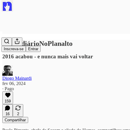
#PresidiárioNoPlanalto
Inscreva-se
Entrar
2016 acabou - e nunca mais vai voltar
Diogo Mainardi
fev 06, 2024
∙ Pago
159
16
2
Compartilhar