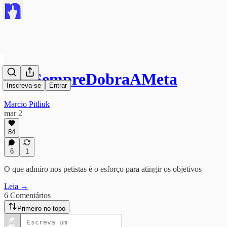
#PTSempreDobraAMeta
Inscreva-se
Entrar
Marcio Pitliuk
mar 2
84
6
1
O que admiro nos petistas é o esforço para atingir os objetivos
Leia →
6 Comentários
Primeiro no topo