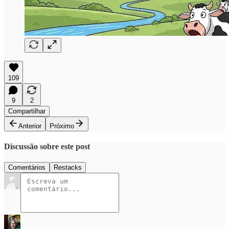
109
9
2
Compartilhar
Anterior
Próximo
Discussão sobre este post
Comentários
Restacks