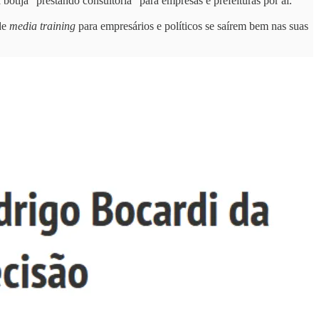
tija “prestando consultoria” para empresas e prefeituras por aí.
 de
media training
para empresários e políticos se saírem bem nas suas