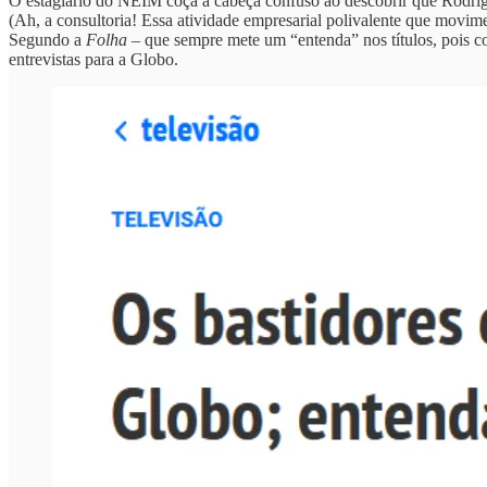
O estagiário do NEIM coça a cabeça confuso ao descobrir que Rodrigo 
(Ah, a consultoria! Essa atividade empresarial polivalente que movime
Segundo a
Folha
– que sempre mete um “entenda” nos títulos, pois co
entrevistas para a Globo.