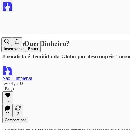
#QuemQuerDinheiro?
Inscreva-se
Entrar
Jornalista é demitido da Globo por descumprir "norm
Não É Imprensa
fev 01, 2025
∙ Pago
167
22
2
Compartilhar