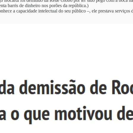
Bocardi foi demitido da Rede Globo por ter sido pego com a boca na bo
nta barris de dinheiro nos porões da república.)
nhece a capacidade intelectual do seu público –, ele prestava serviços