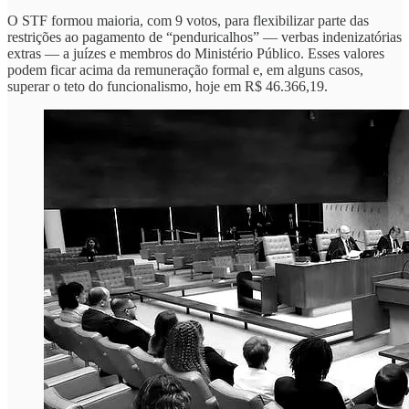
O STF formou maioria, com 9 votos, para flexibilizar parte das
restrições ao pagamento de “penduricalhos” — verbas indenizatórias
extras — a juízes e membros do Ministério Público. Esses valores
podem ficar acima da remuneração formal e, em alguns casos,
superar o teto do funcionalismo, hoje em R$ 46.366,19.