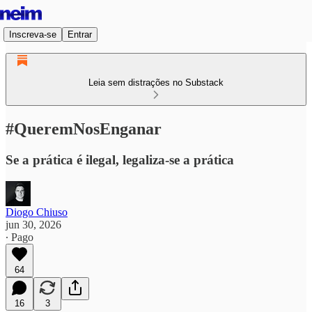
Inscreva-se
Entrar
Leia sem distrações no Substack
#QueremNosEnganar
Se a prática é ilegal, legaliza-se a prática
Diogo Chiuso
jun 30, 2026
∙ Pago
64
16
3