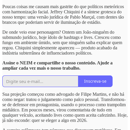
Poucas coisas me causam mais gastrite do que políticos meteóricos
com harmonização facial. Jeffrey Chiquini é a síntese grotesca do
nosso tempo: uma versão jurídica de Pablo Marçal, com dentes tão
brancos que poderiam servir de iluminação de estádio.
De onde veio esse personagem? Ontem um João-ninguém do
submundo jurídico, hoje ídolo de hashtags e lives. Cresceu como
fungo em ambiente úmido, sem que ninguém saiba explicar quem
regou. Chiquini simplesmente apareceu — produto acabado da
indústria subterrânea de influenciadores políticos.
Assine o NEIM e compartilhe o nosso conteúdo. Ajude a
ampliar cada vez mais o nosso trabalho.
Inscreva-se
Sua projeção começou como advogado de Filipe Martins, e não há
como negar: tratou o julgamento como palco pessoal. Transformou-
se de defensor em protagonista, usando o processo como trampolim
midiático. Em poucos meses, virou comentarista de tudo em
qualquer veículo, aceitando lives como quem aceita cafezinho. Hoje,
já não esconde: quer se eleger a algo em 2026.