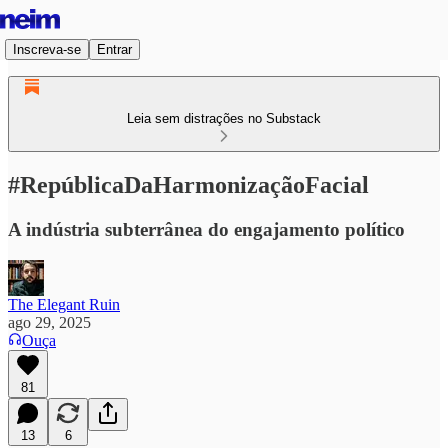
Inscreva-se
Entrar
Leia sem distrações no Substack
#RepúblicaDaHarmonizaçãoFacial
A indústria subterrânea do engajamento político
The Elegant Ruin
ago 29, 2025
Ouça
81
13
6