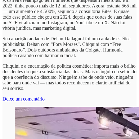
A carreira relâmpago tem números que dispensam metáforas. Em
2022, tinha pouco mais de 12 mil seguidores. Agora, ostenta 565 mil
— um aumento de 4.500%, segundo a consultoria Bites. E quase
todo esse público chegou em 2024, depois que cortes de suas falas
no STF viralizaram no Instagram, no YouTube e no X. Não foi
vitória jurídica, mas marketing digital.
Sua aparição ao lado de Deltan Dallagnol foi uma aula de estética
publicitária: Deltan com “Fora Moraes”, Chiquini com “Free
Bolsonaro”. Dois outdoors ambulantes da Colgate. Harmonia
política casando com harmonia facial.
Chiquini é a encarnação da política cosmética: importa mais o brilho
dos dentes do que a substância das ideias. Mais o ângulo da selfie do
que a coerência do discurso. Ninguém sabe de onde veio, ninguém
sabe para onde vai — mas todos reconhecem o clarão artificial de
seu sorriso.
Deixe um comentário