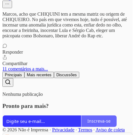
Marcos, acho que CHIQUINI tem a mesma matriz ou origem de
CHIQUEIRO. No país em que vivemos hoje, tudo é possível, até
incensar uma anomalia jurídica como esta, enfiar dedo no olho,
encoxar a freirinha, inocentar Lula e Sérgio Cab, eleger um
psicopata como Bolsonaro, liberar André do Rap etc.
Responder
Compartilhar
11 comentários a mais...
Principais
Mais recentes
Discussões
Nenhuma publicação
Pronto para mais?
Inscreva-se
© 2026 Não é Imprensa
·
Privacidade
∙
Termos
∙
Aviso de coleta