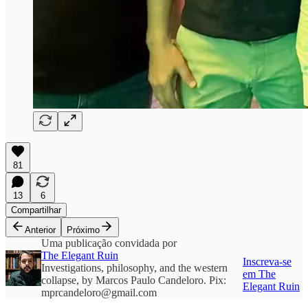
81
13
6
Compartilhar
Anterior
Próximo
Uma publicação convidada por
The Elegant Ruin
Inscreva-se
Investigations, philosophy, and the western
em The
collapse, by Marcos Paulo Candeloro. Pix:
Elegant Ruin
mprcandeloro@gmail.com